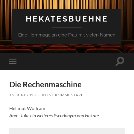
HEKATESBUEHNE
Eine Hommage an eine Frau mit vielen Namen
Suchfe
Mobile-
ein-/a
Menü
ein-/ausblenden
Die Rechenmaschine
15. JUNI 2023
/
KEINE KOMMENTARE
Hellmut Wolfram
Anm. Jula: ein weiteres Pseudonym von Hekate