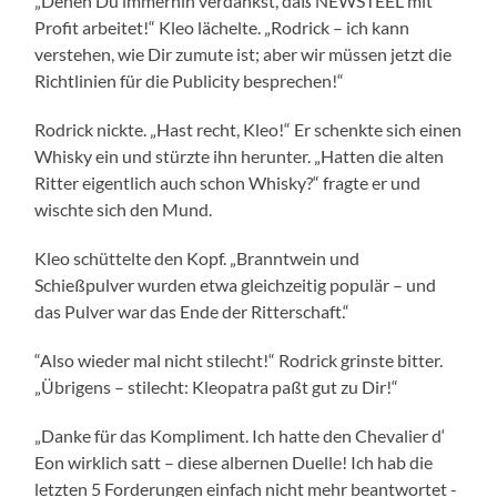
„Denen Du immerhin verdankst, daß NEWSTEEL mit
Profit arbeitet!“ Kleo lächelte. „Rodrick – ich kann
verstehen, wie Dir zumute ist; aber wir müssen jetzt die
Richtlinien für die Publicity besprechen!“
Rodrick nickte. „Hast recht, Kleo!“ Er schenkte sich einen
Whisky ein und stürzte ihn herunter. „Hatten die alten
Ritter eigentlich auch schon Whisky?“ fragte er und
wischte sich den Mund.
Kleo schüttelte den Kopf. „Branntwein und
Schießpulver wurden etwa gleichzeitig populär – und
das Pulver war das Ende der Ritterschaft.“
“Also wieder mal nicht stilecht!“ Rodrick grinste bitter.
„Übrigens – stilecht: Kleopatra paßt gut zu Dir!“
„Danke für das Kompliment. Ich hatte den Chevalier d‘
Eon wirklich satt – diese albernen Duelle! Ich hab die
letzten 5 Forderungen einfach nicht mehr beantwortet -