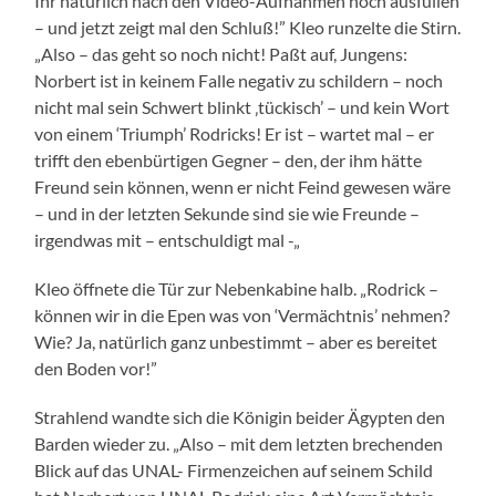
Ihr natürlich nach den Video-Aufnahmen noch ausfüllen
– und jetzt zeigt mal den Schluß!” Kleo runzelte die Stirn.
„Also – das geht so noch nicht! Paßt auf, Jungens:
Norbert ist in keinem Falle negativ zu schildern – noch
nicht mal sein Schwert blinkt ‚tückisch’ – und kein Wort
von einem ‘Triumph’ Rodricks! Er ist – wartet mal – er
trifft den ebenbürtigen Gegner – den, der ihm hätte
Freund sein können, wenn er nicht Feind gewesen wäre
– und in der letzten Sekunde sind sie wie Freunde –
irgendwas mit – entschuldigt mal -„
Kleo öffnete die Tür zur Nebenkabine halb. „Rodrick –
können wir in die Epen was von ‘Vermächtnis’ nehmen?
Wie? Ja, natürlich ganz unbestimmt – aber es bereitet
den Boden vor!”
Strahlend wandte sich die Königin beider Ägypten den
Barden wieder zu. „Also – mit dem letzten brechenden
Blick auf das UNAL- Firmenzeichen auf seinem Schild