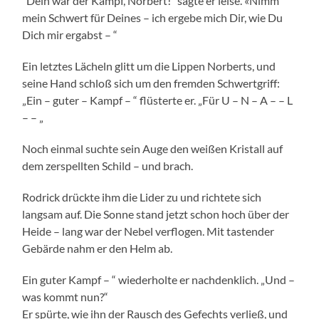
“Dein war der Kampf, Norbert!” sagte er leise. «Nimm
mein Schwert für Deines – ich ergebe mich Dir, wie Du
Dich mir ergabst – “
Ein letztes Lächeln glitt um die Lippen Norberts, und
seine Hand schloß sich um den fremden Schwertgriff:
„Ein – guter – Kampf – “ flüsterte er. „Für U – N – A – – L
– – „
Noch einmal suchte sein Auge den weißen Kristall auf
dem zerspellten Schild – und brach.
Rodrick drückte ihm die Lider zu und richtete sich
langsam auf. Die Sonne stand jetzt schon hoch über der
Heide – lang war der Nebel verflogen. Mit tastender
Gebärde nahm er den Helm ab.
Ein guter Kampf – “ wiederholte er nachdenklich. „Und –
was kommt nun?“
Er spürte, wie ihn der Rausch des Gefechts verließ, und