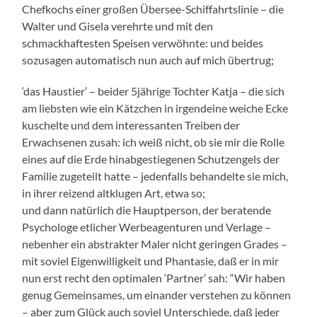
Chefkochs einer großen Übersee-Schiffahrtslinie – die
Walter und Gisela verehrte und mit den
schmackhaftesten Speisen verwöhnte: und beides
sozusagen automatisch nun auch auf mich übertrug;
‘das Haustier’ – beider 5jährige Tochter Katja – die sich
am liebsten wie ein Kätzchen in irgendeine weiche Ecke
kuschelte und dem interessanten Treiben der
Erwachsenen zusah: ich weiß nicht, ob sie mir die Rolle
eines auf die Erde hinabgestiegenen Schutzengels der
Familie zugeteilt hatte – jedenfalls behandelte sie mich,
in ihrer reizend altklugen Art, etwa so;
und dann natürlich die Hauptperson, der beratende
Psychologe etlicher Werbeagenturen und Verlage –
nebenher ein abstrakter Maler nicht geringen Grades –
mit soviel Eigenwilligkeit und Phantasie, daß er in mir
nun erst recht den optimalen ‘Partner’ sah: “Wir haben
genug Gemeinsames, um einander verstehen zu können
– aber zum Glück auch soviel Unterschiede, daß jeder