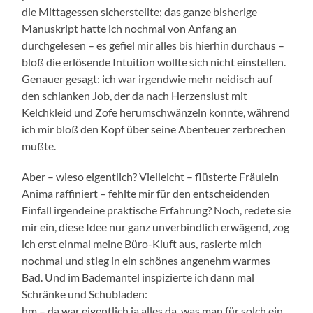
die Mittagessen sicherstellte; das ganze bisherige
Manuskript hatte ich nochmal von Anfang an
durchgelesen – es gefiel mir alles bis hierhin durchaus –
bloß die erlösende Intuition wollte sich nicht einstellen.
Genauer gesagt: ich war irgendwie mehr neidisch auf
den schlanken Job, der da nach Herzenslust mit
Kelchkleid und Zofe herumschwänzeln konnte, während
ich mir bloß den Kopf über seine Abenteuer zerbrechen
mußte.
Aber – wieso eigentlich? Vielleicht – flüsterte Fräulein
Anima raffiniert – fehlte mir für den entscheidenden
Einfall irgendeine praktische Erfahrung? Noch, redete sie
mir ein, diese Idee nur ganz unverbindlich erwägend, zog
ich erst einmal meine Büro-Kluft aus, rasierte mich
nochmal und stieg in ein schönes angenehm warmes
Bad. Und im Bademantel inspizierte ich dann mal
Schränke und Schubladen:
hm – da war eigentlich ja alles da, was man für solch ein