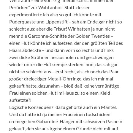
Weltraum – eine von -zig “metallisch schimmernden
Perücken” zur Wahl anbot! Statt-dessen
experimentierte ich also so gut ich konnte mit
Puderquaste und Lippenstift – sah am Ende gar nicht so
schlecht aus: aber die Frisur! Wir hatten ja nun nicht
mehr die Garconne-Schnitte der Golden Twenties –
einen Hut könnte ich aufsetzen, der den größten Teil des
Haars abdeckte – und dann vorn so rechts und links
zwei dicke Strähnen herausholen und geschwungen
wieder unter die Hutkrempe stecken: nun, das sah gar
nicht so schlecht aus – erst recht, als ich noch das Paar
großer dreieckiger Metall-Ohrringe, das ich mir mal
gekauft hatte, dazunahm – bloß daß keine vernünftige
Frau einen solchen Hut im Haus zu so einem Kleid
aufsetzte?!
Logische Konsequenz: dazu gehörte auch ein Mantel.
Und da hatte ich ja meiner Frau einen todschicken
cremegelben Gabardine-Hänger mit schwarzen Paspeln
gekauft, den sie aus irgendeinem Grunde nicht mit auf