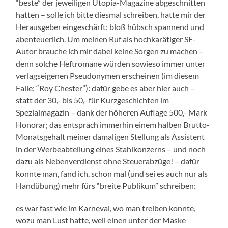
“beste” der jeweiligen Utopia-Magazine abgeschnitten
hatten – solle ich bitte diesmal schreiben, hatte mir der
Herausgeber eingeschärft: bloß hübsch spannend und
abenteuerlich. Um meinen Ruf als hochkarätiger SF-
Autor brauche ich mir dabei keine Sorgen zu machen –
denn solche Heftromane würden sowieso immer unter
verlagseigenen Pseudonymen erscheinen (im diesem
Falle: “Roy Chester”): dafür gebe es aber hier auch –
statt der 30,- bis 50,- für Kurzgeschichten im
Spezialmagazin – dank der höheren Auflage 500,- Mark
Honorar; das entsprach immerhin einem halben Brutto-
Monatsgehalt meiner damaligen Stellung als Assistent
in der Werbeabteilung eines Stahlkonzerns – und noch
dazu als Nebenverdienst ohne Steuerabzüge! – dafür
konnte man, fand ich, schon mal (und sei es auch nur als
Handübung) mehr fürs “breite Publikum” schreiben:
es war fast wie im Karneval, wo man treiben konnte,
wozu man Lust hatte, weil einen unter der Maske