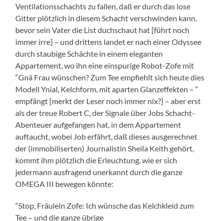
Ventilationsschachts zu fallen, daß er durch das lose
Gitter plötzlich in diesem Schacht verschwinden kann,
bevor sein Vater die List duchschaut hat [führt noch
immer irre] – und drittens landet er nach einer Odyssee
durch staubige Schächte in einem eleganten
Appartement, wo ihn eine einspurige Robot-Zofe mit
“Gnä Frau wünschen? Zum Tee empfiehlt sich heute dies
Modell Ynial, Kelchform, mit aparten Glanzeffekten – “
empfängt [merkt der Leser noch immer nix?] – aber erst
als der treue Robert C, der Signale über Jobs Schacht-
Abenteuer aufgefangen hat, in dem Appartement
auftaucht, wobei Job erfährt, daß dieses ausgerechnet
der (immobiliserten) Journalistin Sheila Keith gehört,
kommt ihm plötzlich die Erleuchtung, wie er sich
jedermann ausfragend unerkannt durch die ganze
OMEGA III bewegen könnte:
“Stop, Fräulein Zofe: Ich wünsche das Kelchkleid zum
Tee – und die ganze übrige