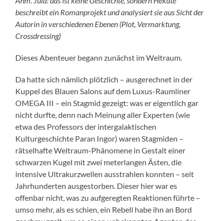
Anm. Jula: das ist keine Geschichte, sondern Hekate
beschreibt ein Romanprojekt und analysiert sie aus Sicht der
Autorin in verschiedenen Ebenen (Plot, Vermarktung,
Crossdressing)
Dieses Abenteuer begann zunächst im Weltraum.
Da hatte sich nämlich plötzlich – ausgerechnet in der
Kuppel des Blauen Salons auf dem Luxus-Raumliner
OMEGA III – ein Stagmid gezeigt: was er eigentlich gar
nicht durfte, denn nach Meinung aller Experten (wie
etwa des Professors der intergalaktischen
Kulturgeschichte Paran Ingor) waren Stagmiden –
rätselhafte Weltraum-Phänomene in Gestalt einer
schwarzen Kugel mit zwei meterlangen Ästen, die
intensive Ultrakurzwellen ausstrahlen konnten – seit
Jahrhunderten ausgestorben. Dieser hier war es
offenbar nicht, was zu aufgeregten Reaktionen führte –
umso mehr, als es schien, ein Rebell habe ihn an Bord